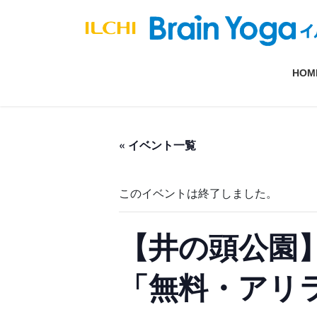
コ
ナ
ン
ビ
テ
ゲ
ン
ー
HOM
ツ
シ
へ
ョ
ス
ン
キ
に
« イベント一覧
ッ
移
プ
動
このイベントは終了しました。
【井の頭公園
「無料・アリ