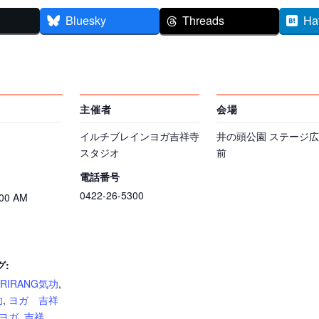
Bluesky
Threads
Ha
主催者
会場
イルチブレインヨガ吉祥寺
井の頭公園 ステージ
スタジオ
前
電話番号
0422-26-5300
:00 AM
グ:
ARIRANG気功
,
功
,
ヨガ 吉祥
ヨガ
,
吉祥