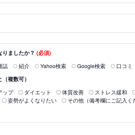
なりましたか？
(必須)
雑誌
紹介
Yahoo検索
Google検索
口コミ
と（複数可）
アップ
ダイエット
体質改善
ストレス緩和
姿勢がよくなりたい
その他（備考欄にご記入く