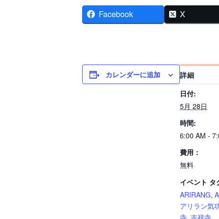
Facebook
X
カレンダーに追加
詳細
日付:
5月 28日
時間:
6:00 AM - 7
費用：
無料
イベント タ
ARIRANG
,
アリラン気
寺
,
吉祥寺 