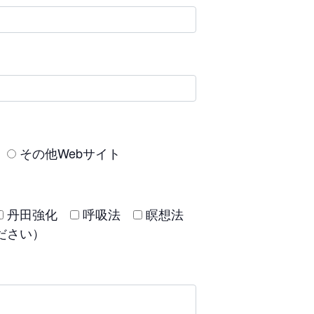
その他Webサイト
丹田強化
呼吸法
瞑想法
ださい）