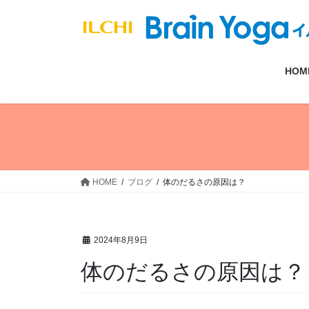
コ
ナ
ン
ビ
テ
ゲ
ン
ー
HOM
ツ
シ
へ
ョ
ス
ン
キ
に
ッ
移
プ
動
HOME
ブログ
体のだるさの原因は？
2024年8月9日
体のだるさの原因は？