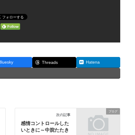
Bluesky
Hatena
Threads
ブログ
次の記事
感情コントロールした
いときに～中脘たたき