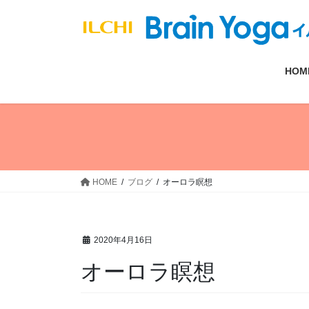
コ
ナ
ン
ビ
テ
ゲ
ン
ー
HOM
ツ
シ
へ
ョ
ス
ン
キ
に
ッ
移
プ
動
HOME
ブログ
オーロラ瞑想
2020年4月16日
オーロラ瞑想