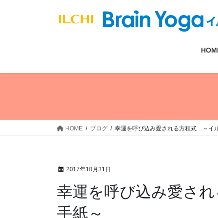
コ
ナ
ン
ビ
テ
ゲ
ン
ー
HOM
ツ
シ
へ
ョ
ス
ン
キ
に
ッ
移
プ
動
HOME
ブログ
幸運を呼び込み愛される方程式 ～イ
2017年10月31日
幸運を呼び込み愛され
手紙～