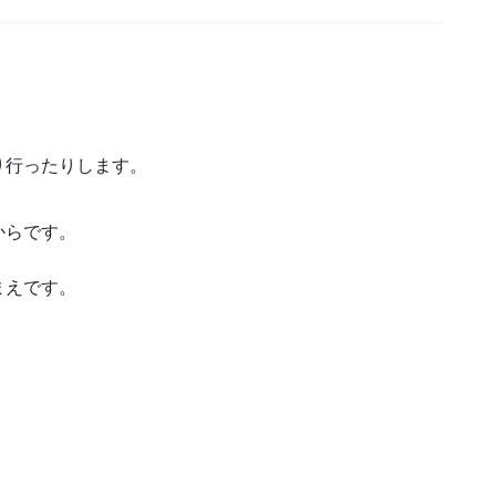
り行ったりします。
、
からです。
まえです。
。