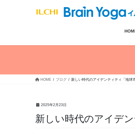
コ
ナ
ン
ビ
テ
ゲ
ン
ー
HOM
ツ
シ
へ
ョ
ス
ン
キ
に
ッ
移
プ
動
HOME
ブログ
新しい時代のアイデンティティ「地球
2025年2月23日
新しい時代のアイデン