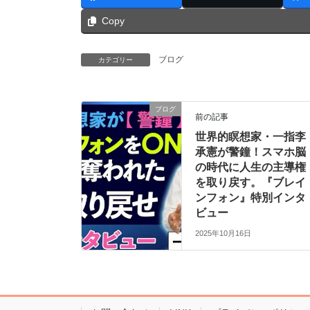
Copy
ブログ
カテゴリー
ブログ
前の記事
世界的瞑想家・一指李
承憲が警鐘！スマホ脳
の時代に人生の主導権
を取り戻す。『ブレイ
ンフォン』特別インタ
ビュー
2025年10月16日