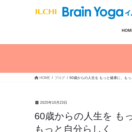
コ
ナ
ン
ビ
テ
ゲ
ン
ー
HOM
ツ
シ
へ
ョ
ス
ン
キ
に
ッ
移
プ
動
HOME
ブログ
60歳からの人生を もっと健康に、も
2025年10月23日
60歳からの人生を 
もっと自分らしく