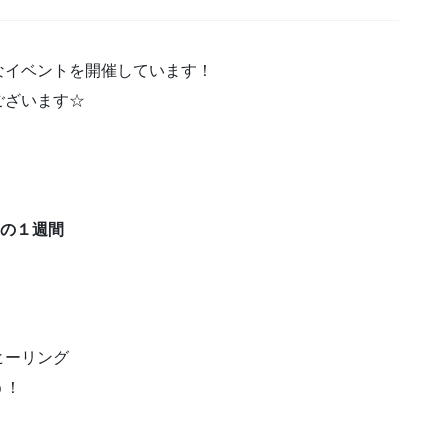
なイベントを開催しています！
ございます☆
）の１週間
ヒーリング
う！
、