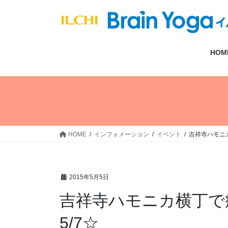
コ
ナ
ン
ビ
テ
ゲ
ン
ー
HOM
ツ
シ
へ
ョ
ス
ン
キ
に
ッ
移
プ
動
HOME
インフォメーション
イベント
吉祥寺ハモニカ
2015年5月5日
吉祥寺ハモニカ横丁で
5/7☆