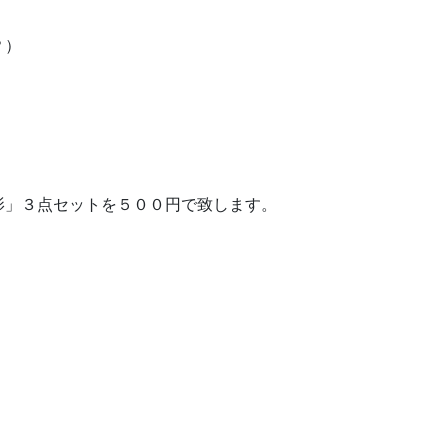
？）
影」３点セットを５００円で致します。