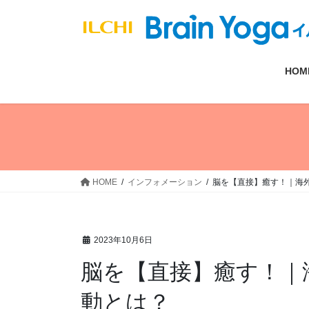
コ
ナ
ン
ビ
テ
ゲ
ン
ー
HOM
ツ
シ
へ
ョ
ス
ン
キ
に
ッ
移
プ
動
HOME
インフォメーション
脳を【直接】癒す！｜海
2023年10月6日
脳を【直接】癒す！｜
動とは？