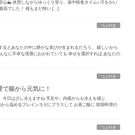
登山⛰ 休憩しながらゆっくり登り、途中軽食タイム♪ 汗をかい
高でした！ 桜もまだ咲い […]
つぶやき
するとあなたの中に静かな喜びが生まれるだろう。 嬉しいから
どんなに不幸な境遇におかれていても 幸せを選択すれば あなたの
つぶやき
理で腸から元気に！
 今日は少し冷えますね 手足や、内蔵からも冷えを感じ
腸から温めるブレインヨガにプラスして お昼ご飯に 韓国料理の
つぶやき