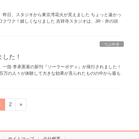
 昨日、スタジオから東京湾花火が見えました ちょっと遠かっ
ワクワク！嬉しくなりました 吉祥寺スタジオは、JR・井の頭
つぶやき
ました！
 一指 李承憲著の新刊『ソーラーボディ』が発行されました！
数百万の人々が体験して大きな効果が見られたものの中から最も
固
固
1
2
»
定
定
ペ
ペ
ー
ー
ジ
ジ
サイトマップ
会社概要