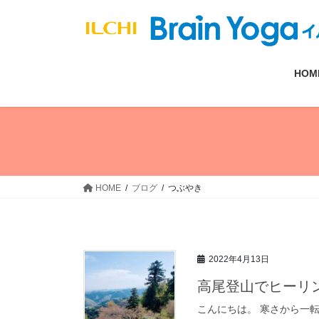
コ
ナ
ン
ビ
テ
ゲ
ン
ー
HOM
ツ
シ
へ
ョ
ス
ン
キ
に
ッ
移
プ
動
HOME
ブログ
つぶやき
2022年4月13日
高尾登山でヒーリ
こんにちは。 寒さから一